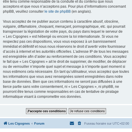
être tenu comme responsable de la conduite et du contenu que nous
acceptons et que nous n’acceptons pas. Pour plus d’informations concernant
phpBB, veuillez consulter
le site de phpBB
(en anglais).
Vous acceptez de ne publier aucun contenu à caractère abusif, obscène,
vulgaire, diffamatoire, choquant, menaçant, pornographique, etc. qui pourrait
transgresser la législation de votre pays, du pays dans lequel le serveur de
« Les Cigognes » est hébergé ou encore la loi internationale. Si vous ne
respectez pas ces dispositions, vous vous exposez à un bannissement
immédiat et définitif et nous nous réservons le droit d’avertir votre fournisseur
d’accès à internet et les autorités officielles. L’adresse IP de tous les messages
est enregistrée afin d’aider au renforcement de ces conditions. Vous acceptez
le fait que « Les Cigognes » ait le droit de supprimer, de modifier, de déplacer
ou de verrouiller n’importe quel sujet et message à n’importe quel moment si
nous estimons cela nécessaire. En tant qu’utilisateur, vous acceptez que toutes
les informations que vous avez renseignées soient enregistrées dans notre
base de données. Bien que ces informations ne seront pas diffusées à une
tierce partie sans votre consentement, ni « Les Cigognes », ni phpBB, ne
pourront être tenus comme responsables en cas de tentative de piratage
informatique visant à compromettre vos données.
Les Cigognes
Forum
Fuseau horaire sur
UTC+02:00