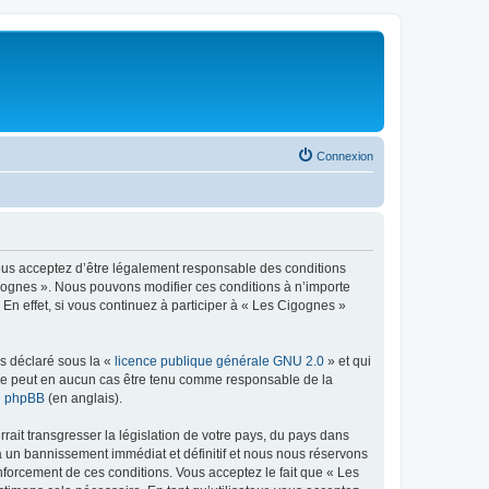
Connexion
vous acceptez d’être légalement responsable des conditions
igognes ». Nous pouvons modifier ces conditions à n’importe
n effet, si vous continuez à participer à « Les Cigognes »
ns déclaré sous la «
licence publique générale GNU 2.0
» et qui
ed ne peut en aucun cas être tenu comme responsable de la
de phpBB
(en anglais).
ait transgresser la législation de votre pays, du pays dans
à un bannissement immédiat et définitif et nous nous réservons
 renforcement de ces conditions. Vous acceptez le fait que « Les