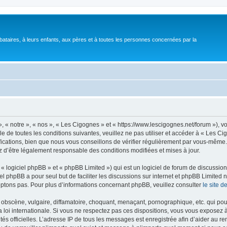
bataires, à leurs enfants, aux pères et à toutes les personnes concernées par la
 « notre », « nos », « Les Cigognes » et « https://www.lescigognes.net/forum »), 
e de toutes les conditions suivantes, veuillez ne pas utiliser et accéder à « Les C
ations, bien que nous vous conseillons de vérifier régulièrement par vous-même. E
z d’être légalement responsable des conditions modifiées et mises à jour.
 logiciel phpBB » et « phpBB Limited ») qui est un logiciel de forum de discussio
iel phpBB a pour seul but de faciliter les discussions sur internet et phpBB Limit
ptons pas. Pour plus d’informations concernant phpBB, veuillez consulter
le site 
obscène, vulgaire, diffamatoire, choquant, menaçant, pornographique, etc. qui pourr
 loi internationale. Si vous ne respectez pas ces dispositions, vous vous exposez 
torités officielles. L’adresse IP de tous les messages est enregistrée afin d’aider au