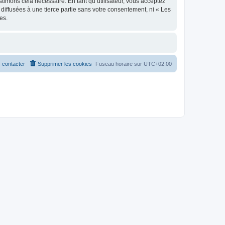
stimons cela nécessaire. En tant qu’utilisateur, vous acceptez
iffusées à une tierce partie sans votre consentement, ni « Les
es.
 contacter
Supprimer les cookies
Fuseau horaire sur
UTC+02:00