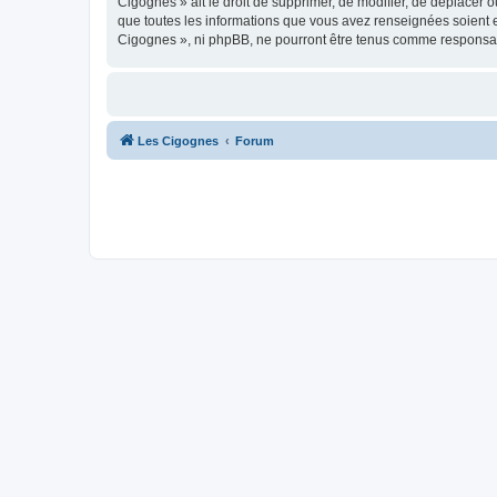
Cigognes » ait le droit de supprimer, de modifier, de déplacer 
que toutes les informations que vous avez renseignées soient e
Cigognes », ni phpBB, ne pourront être tenus comme responsab
Les Cigognes
Forum