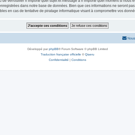
ou de verrouiller n’importe quel sujet et message à n’importe quel moment si nous e
nregistrées dans notre base de données. Bien que ces informations ne seront pas d
les en cas de tentative de piratage informatique visant à compromettre vos donné
Nous
Développé par
phpBB
® Forum Software © phpBB Limited
Traduction française officielle
©
Qiaeru
Confidentialité
|
Conditions