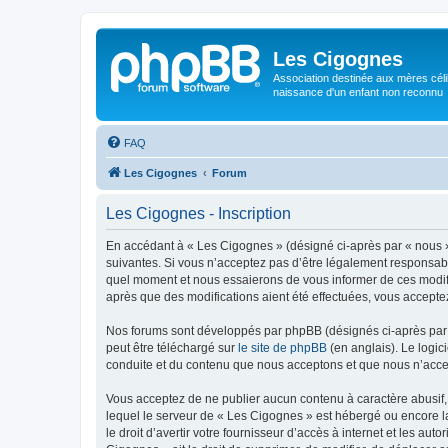
Les Cigognes
Association destinée aux mères céli
naissance d'un enfant non reconnu
FAQ
Les Cigognes
Forum
Les Cigognes - Inscription
En accédant à « Les Cigognes » (désigné ci-après par « nous »,
suivantes. Si vous n’acceptez pas d’être légalement responsabl
quel moment et nous essaierons de vous informer de ces modific
après que des modifications aient été effectuées, vous accepte
Nos forums sont développés par phpBB (désignés ci-après par «
peut être téléchargé sur
le site de phpBB
(en anglais). Le logic
conduite et du contenu que nous acceptons et que nous n’acce
Vous acceptez de ne publier aucun contenu à caractère abusif, 
lequel le serveur de « Les Cigognes » est hébergé ou encore la
le droit d’avertir votre fournisseur d’accès à internet et les au