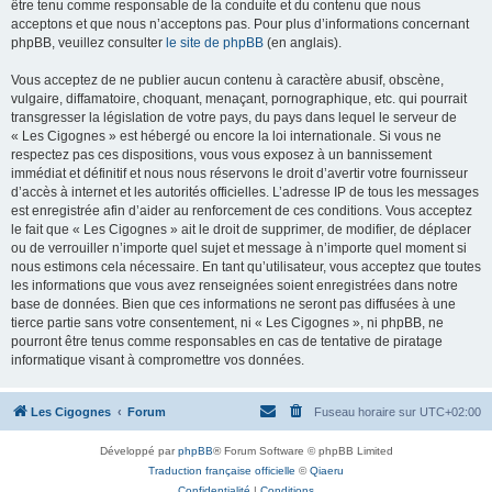
être tenu comme responsable de la conduite et du contenu que nous
acceptons et que nous n’acceptons pas. Pour plus d’informations concernant
phpBB, veuillez consulter
le site de phpBB
(en anglais).
Vous acceptez de ne publier aucun contenu à caractère abusif, obscène,
vulgaire, diffamatoire, choquant, menaçant, pornographique, etc. qui pourrait
transgresser la législation de votre pays, du pays dans lequel le serveur de
« Les Cigognes » est hébergé ou encore la loi internationale. Si vous ne
respectez pas ces dispositions, vous vous exposez à un bannissement
immédiat et définitif et nous nous réservons le droit d’avertir votre fournisseur
d’accès à internet et les autorités officielles. L’adresse IP de tous les messages
est enregistrée afin d’aider au renforcement de ces conditions. Vous acceptez
le fait que « Les Cigognes » ait le droit de supprimer, de modifier, de déplacer
ou de verrouiller n’importe quel sujet et message à n’importe quel moment si
nous estimons cela nécessaire. En tant qu’utilisateur, vous acceptez que toutes
les informations que vous avez renseignées soient enregistrées dans notre
base de données. Bien que ces informations ne seront pas diffusées à une
tierce partie sans votre consentement, ni « Les Cigognes », ni phpBB, ne
pourront être tenus comme responsables en cas de tentative de piratage
informatique visant à compromettre vos données.
Les Cigognes
Forum
Fuseau horaire sur
UTC+02:00
Développé par
phpBB
® Forum Software © phpBB Limited
Traduction française officielle
©
Qiaeru
Confidentialité
|
Conditions