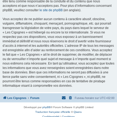
être tenu comme responsable de la conduite et du contenu que nous
acceptons et que nous n’acceptons pas. Pour plus d’informations concernant
phpBB, veuillez consulter
le site de phpBB
(en anglais).
Vous acceptez de ne publier aucun contenu à caractère abusif, obscène,
vulgaire, diffamatoire, choquant, menaçant, pornographique, etc. qui pourrait
transgresser la législation de votre pays, du pays dans lequel le serveur de
« Les Cigognes » est hébergé ou encore la loi internationale. Si vous ne
respectez pas ces dispositions, vous vous exposez à un bannissement
immédiat et définitif et nous nous réservons le droit d’avertir votre fournisseur
d’accès à internet et les autorités officielles. L’adresse IP de tous les messages
est enregistrée afin d’aider au renforcement de ces conditions. Vous acceptez
le fait que « Les Cigognes » ait le droit de supprimer, de modifier, de déplacer
ou de verrouiller n’importe quel sujet et message à n’importe quel moment si
nous estimons cela nécessaire. En tant qu’utilisateur, vous acceptez que toutes
les informations que vous avez renseignées soient enregistrées dans notre
base de données. Bien que ces informations ne seront pas diffusées à une
tierce partie sans votre consentement, ni « Les Cigognes », ni phpBB, ne
pourront être tenus comme responsables en cas de tentative de piratage
informatique visant à compromettre vos données.
Les Cigognes
Forum
Fuseau horaire sur
UTC+02:00
Développé par
phpBB
® Forum Software © phpBB Limited
Traduction française officielle
©
Qiaeru
Confidentialité
|
Conditions