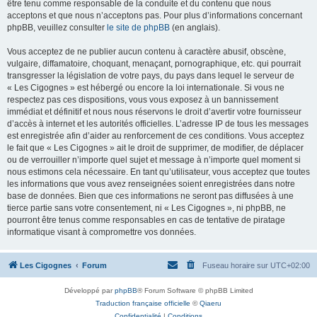
être tenu comme responsable de la conduite et du contenu que nous
acceptons et que nous n’acceptons pas. Pour plus d’informations concernant
phpBB, veuillez consulter
le site de phpBB
(en anglais).
Vous acceptez de ne publier aucun contenu à caractère abusif, obscène,
vulgaire, diffamatoire, choquant, menaçant, pornographique, etc. qui pourrait
transgresser la législation de votre pays, du pays dans lequel le serveur de
« Les Cigognes » est hébergé ou encore la loi internationale. Si vous ne
respectez pas ces dispositions, vous vous exposez à un bannissement
immédiat et définitif et nous nous réservons le droit d’avertir votre fournisseur
d’accès à internet et les autorités officielles. L’adresse IP de tous les messages
est enregistrée afin d’aider au renforcement de ces conditions. Vous acceptez
le fait que « Les Cigognes » ait le droit de supprimer, de modifier, de déplacer
ou de verrouiller n’importe quel sujet et message à n’importe quel moment si
nous estimons cela nécessaire. En tant qu’utilisateur, vous acceptez que toutes
les informations que vous avez renseignées soient enregistrées dans notre
base de données. Bien que ces informations ne seront pas diffusées à une
tierce partie sans votre consentement, ni « Les Cigognes », ni phpBB, ne
pourront être tenus comme responsables en cas de tentative de piratage
informatique visant à compromettre vos données.
Les Cigognes
Forum
Fuseau horaire sur
UTC+02:00
Développé par
phpBB
® Forum Software © phpBB Limited
Traduction française officielle
©
Qiaeru
Confidentialité
|
Conditions