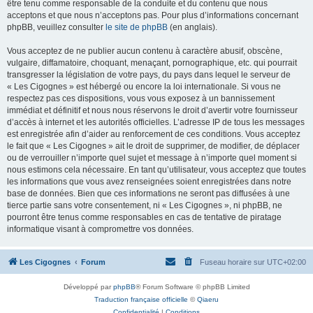
être tenu comme responsable de la conduite et du contenu que nous
acceptons et que nous n’acceptons pas. Pour plus d’informations concernant
phpBB, veuillez consulter
le site de phpBB
(en anglais).
Vous acceptez de ne publier aucun contenu à caractère abusif, obscène,
vulgaire, diffamatoire, choquant, menaçant, pornographique, etc. qui pourrait
transgresser la législation de votre pays, du pays dans lequel le serveur de
« Les Cigognes » est hébergé ou encore la loi internationale. Si vous ne
respectez pas ces dispositions, vous vous exposez à un bannissement
immédiat et définitif et nous nous réservons le droit d’avertir votre fournisseur
d’accès à internet et les autorités officielles. L’adresse IP de tous les messages
est enregistrée afin d’aider au renforcement de ces conditions. Vous acceptez
le fait que « Les Cigognes » ait le droit de supprimer, de modifier, de déplacer
ou de verrouiller n’importe quel sujet et message à n’importe quel moment si
nous estimons cela nécessaire. En tant qu’utilisateur, vous acceptez que toutes
les informations que vous avez renseignées soient enregistrées dans notre
base de données. Bien que ces informations ne seront pas diffusées à une
tierce partie sans votre consentement, ni « Les Cigognes », ni phpBB, ne
pourront être tenus comme responsables en cas de tentative de piratage
informatique visant à compromettre vos données.
Les Cigognes
Forum
Fuseau horaire sur
UTC+02:00
Développé par
phpBB
® Forum Software © phpBB Limited
Traduction française officielle
©
Qiaeru
Confidentialité
|
Conditions