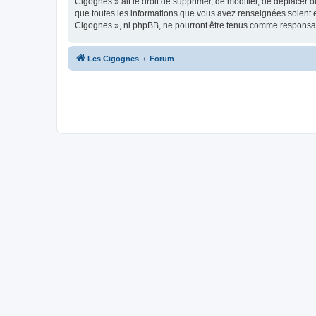
Cigognes » ait le droit de supprimer, de modifier, de déplacer 
que toutes les informations que vous avez renseignées soient e
Cigognes », ni phpBB, ne pourront être tenus comme responsab
Les Cigognes
Forum