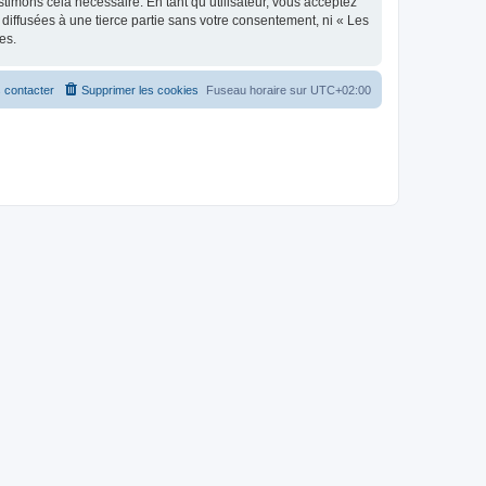
stimons cela nécessaire. En tant qu’utilisateur, vous acceptez
iffusées à une tierce partie sans votre consentement, ni « Les
es.
 contacter
Supprimer les cookies
Fuseau horaire sur
UTC+02:00