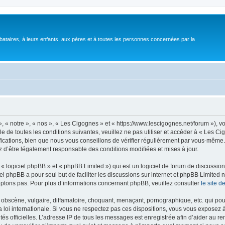
bataires, à leurs enfants, aux pères et à toutes les personnes concernées par la
 « notre », « nos », « Les Cigognes » et « https://www.lescigognes.net/forum »), 
e de toutes les conditions suivantes, veuillez ne pas utiliser et accéder à « Les C
ations, bien que nous vous conseillons de vérifier régulièrement par vous-même. E
z d’être légalement responsable des conditions modifiées et mises à jour.
 logiciel phpBB » et « phpBB Limited ») qui est un logiciel de forum de discussio
iel phpBB a pour seul but de faciliter les discussions sur internet et phpBB Limit
ptons pas. Pour plus d’informations concernant phpBB, veuillez consulter
le site 
obscène, vulgaire, diffamatoire, choquant, menaçant, pornographique, etc. qui pourr
 loi internationale. Si vous ne respectez pas ces dispositions, vous vous exposez 
torités officielles. L’adresse IP de tous les messages est enregistrée afin d’aider au