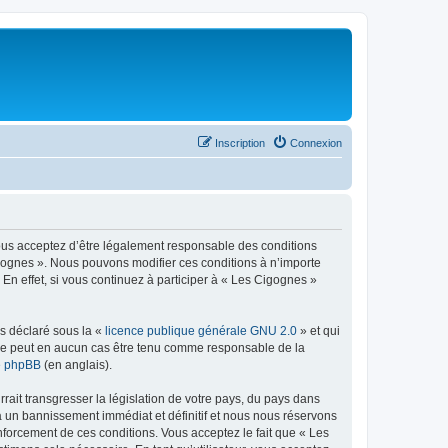
Inscription
Connexion
vous acceptez d’être légalement responsable des conditions
igognes ». Nous pouvons modifier ces conditions à n’importe
n effet, si vous continuez à participer à « Les Cigognes »
ns déclaré sous la «
licence publique générale GNU 2.0
» et qui
ed ne peut en aucun cas être tenu comme responsable de la
de phpBB
(en anglais).
ait transgresser la législation de votre pays, du pays dans
à un bannissement immédiat et définitif et nous nous réservons
 renforcement de ces conditions. Vous acceptez le fait que « Les