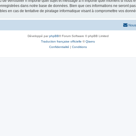
ou de verrouiller n’importe quel sujet et message à n’importe quel moment si nous e
nregistrées dans notre base de données. Bien que ces informations ne seront pas d
les en cas de tentative de piratage informatique visant à compromettre vos donné
Nous
Développé par
phpBB
® Forum Software © phpBB Limited
Traduction française officielle
©
Qiaeru
Confidentialité
|
Conditions