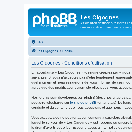
Les Cigognes
Association destinée aux mères céli
naissance d'un enfant non reconnu
FAQ
Les Cigognes
Forum
Les Cigognes - Conditions d’utilisation
En accédant à « Les Cigognes » (désigné ci-après par « nous »,
suivantes. Si vous n’acceptez pas d’être légalement responsabl
quel moment et nous essaierons de vous informer de ces modific
après que des modifications aient été effectuées, vous accepte
Nos forums sont développés par phpBB (désignés ci-après par «
peut être téléchargé sur
le site de phpBB
(en anglais). Le logic
conduite et du contenu que nous acceptons et que nous n’acce
Vous acceptez de ne publier aucun contenu à caractère abusif, 
lequel le serveur de « Les Cigognes » est hébergé ou encore la
le droit d’avertir votre fournisseur d’accès à internet et les au