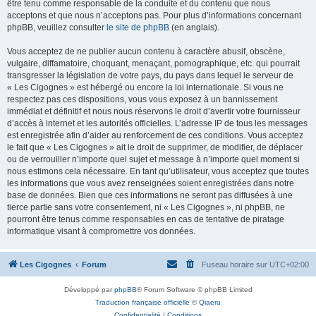
être tenu comme responsable de la conduite et du contenu que nous
acceptons et que nous n’acceptons pas. Pour plus d’informations concernant
phpBB, veuillez consulter
le site de phpBB
(en anglais).
Vous acceptez de ne publier aucun contenu à caractère abusif, obscène,
vulgaire, diffamatoire, choquant, menaçant, pornographique, etc. qui pourrait
transgresser la législation de votre pays, du pays dans lequel le serveur de
« Les Cigognes » est hébergé ou encore la loi internationale. Si vous ne
respectez pas ces dispositions, vous vous exposez à un bannissement
immédiat et définitif et nous nous réservons le droit d’avertir votre fournisseur
d’accès à internet et les autorités officielles. L’adresse IP de tous les messages
est enregistrée afin d’aider au renforcement de ces conditions. Vous acceptez
le fait que « Les Cigognes » ait le droit de supprimer, de modifier, de déplacer
ou de verrouiller n’importe quel sujet et message à n’importe quel moment si
nous estimons cela nécessaire. En tant qu’utilisateur, vous acceptez que toutes
les informations que vous avez renseignées soient enregistrées dans notre
base de données. Bien que ces informations ne seront pas diffusées à une
tierce partie sans votre consentement, ni « Les Cigognes », ni phpBB, ne
pourront être tenus comme responsables en cas de tentative de piratage
informatique visant à compromettre vos données.
Les Cigognes
Forum
Fuseau horaire sur
UTC+02:00
Développé par
phpBB
® Forum Software © phpBB Limited
Traduction française officielle
©
Qiaeru
Confidentialité
|
Conditions