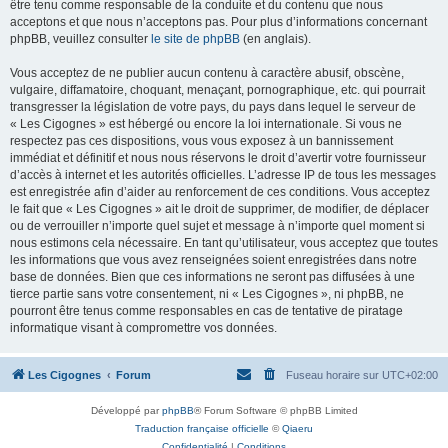
être tenu comme responsable de la conduite et du contenu que nous
acceptons et que nous n’acceptons pas. Pour plus d’informations concernant
phpBB, veuillez consulter
le site de phpBB
(en anglais).
Vous acceptez de ne publier aucun contenu à caractère abusif, obscène,
vulgaire, diffamatoire, choquant, menaçant, pornographique, etc. qui pourrait
transgresser la législation de votre pays, du pays dans lequel le serveur de
« Les Cigognes » est hébergé ou encore la loi internationale. Si vous ne
respectez pas ces dispositions, vous vous exposez à un bannissement
immédiat et définitif et nous nous réservons le droit d’avertir votre fournisseur
d’accès à internet et les autorités officielles. L’adresse IP de tous les messages
est enregistrée afin d’aider au renforcement de ces conditions. Vous acceptez
le fait que « Les Cigognes » ait le droit de supprimer, de modifier, de déplacer
ou de verrouiller n’importe quel sujet et message à n’importe quel moment si
nous estimons cela nécessaire. En tant qu’utilisateur, vous acceptez que toutes
les informations que vous avez renseignées soient enregistrées dans notre
base de données. Bien que ces informations ne seront pas diffusées à une
tierce partie sans votre consentement, ni « Les Cigognes », ni phpBB, ne
pourront être tenus comme responsables en cas de tentative de piratage
informatique visant à compromettre vos données.
Les Cigognes
Forum
Fuseau horaire sur
UTC+02:00
Développé par
phpBB
® Forum Software © phpBB Limited
Traduction française officielle
©
Qiaeru
Confidentialité
|
Conditions