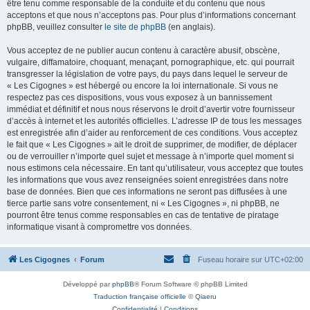
être tenu comme responsable de la conduite et du contenu que nous
acceptons et que nous n’acceptons pas. Pour plus d’informations concernant
phpBB, veuillez consulter
le site de phpBB
(en anglais).
Vous acceptez de ne publier aucun contenu à caractère abusif, obscène,
vulgaire, diffamatoire, choquant, menaçant, pornographique, etc. qui pourrait
transgresser la législation de votre pays, du pays dans lequel le serveur de
« Les Cigognes » est hébergé ou encore la loi internationale. Si vous ne
respectez pas ces dispositions, vous vous exposez à un bannissement
immédiat et définitif et nous nous réservons le droit d’avertir votre fournisseur
d’accès à internet et les autorités officielles. L’adresse IP de tous les messages
est enregistrée afin d’aider au renforcement de ces conditions. Vous acceptez
le fait que « Les Cigognes » ait le droit de supprimer, de modifier, de déplacer
ou de verrouiller n’importe quel sujet et message à n’importe quel moment si
nous estimons cela nécessaire. En tant qu’utilisateur, vous acceptez que toutes
les informations que vous avez renseignées soient enregistrées dans notre
base de données. Bien que ces informations ne seront pas diffusées à une
tierce partie sans votre consentement, ni « Les Cigognes », ni phpBB, ne
pourront être tenus comme responsables en cas de tentative de piratage
informatique visant à compromettre vos données.
Les Cigognes
Forum
Fuseau horaire sur
UTC+02:00
Développé par
phpBB
® Forum Software © phpBB Limited
Traduction française officielle
©
Qiaeru
Confidentialité
|
Conditions