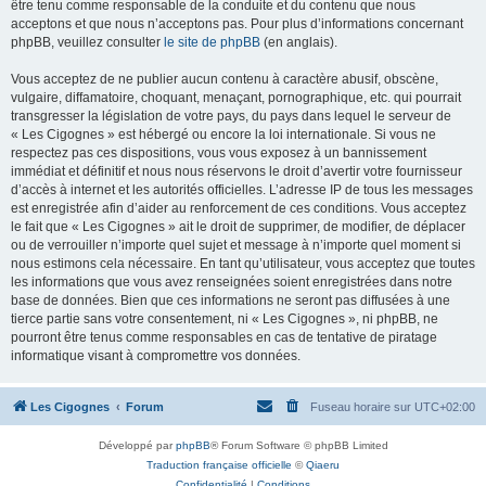
être tenu comme responsable de la conduite et du contenu que nous
acceptons et que nous n’acceptons pas. Pour plus d’informations concernant
phpBB, veuillez consulter
le site de phpBB
(en anglais).
Vous acceptez de ne publier aucun contenu à caractère abusif, obscène,
vulgaire, diffamatoire, choquant, menaçant, pornographique, etc. qui pourrait
transgresser la législation de votre pays, du pays dans lequel le serveur de
« Les Cigognes » est hébergé ou encore la loi internationale. Si vous ne
respectez pas ces dispositions, vous vous exposez à un bannissement
immédiat et définitif et nous nous réservons le droit d’avertir votre fournisseur
d’accès à internet et les autorités officielles. L’adresse IP de tous les messages
est enregistrée afin d’aider au renforcement de ces conditions. Vous acceptez
le fait que « Les Cigognes » ait le droit de supprimer, de modifier, de déplacer
ou de verrouiller n’importe quel sujet et message à n’importe quel moment si
nous estimons cela nécessaire. En tant qu’utilisateur, vous acceptez que toutes
les informations que vous avez renseignées soient enregistrées dans notre
base de données. Bien que ces informations ne seront pas diffusées à une
tierce partie sans votre consentement, ni « Les Cigognes », ni phpBB, ne
pourront être tenus comme responsables en cas de tentative de piratage
informatique visant à compromettre vos données.
Les Cigognes
Forum
Fuseau horaire sur
UTC+02:00
Développé par
phpBB
® Forum Software © phpBB Limited
Traduction française officielle
©
Qiaeru
Confidentialité
|
Conditions